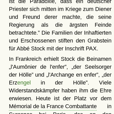
ist die Paradoxie, dass ein deutscher
Priester sich mitten im Kriege zum Diener
und Freund derer machte, die seine
Regierung als die ärgsten Feinde
betrachtete.
Die Familien der Inhaftierten
und Erschossenen stiften den Grabstein
für Abbé Stock mit der Inschrift PAX.
In Frankreich erhielt Stock die Beinamen
l'Aumônier de l'enfer
,
der Seelsorger
der Hölle
und
l'Archange en enfer
,
der
Erz
engel
in der Hölle
. Viele
Widerstandskämpfer haben ihm die Ehre
erwiesen. Heute ist der Platz vor dem
Mémorial de la France Combattante
in