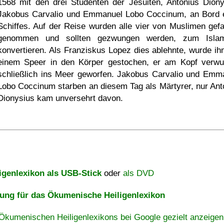
1568 mit den drei Studenten der Jesuiten, Antonius Diony
Jakobus Carvalio und Emmanuel Lobo Coccinum, an Bord 
Schiffes. Auf der Reise wurden alle vier von Muslimen gef
genommen und sollten gezwungen werden, zum Isla
konvertieren. Als Franziskus Lopez dies ablehnte, wurde ih
einem Speer in den Körper gestochen, er am Kopf verwu
schließlich ins Meer geworfen. Jakobus Carvalio und Emm
Lobo Coccinum starben an diesem Tag als Märtyrer, nur Ant
Dionysius kam unversehrt davon.
igenlexikon als USB-Stick
oder
als DVD
ng für das Ökumenische Heiligenlexikon
Ökumenischen Heiligenlexikons bei Google gezielt anzeigen