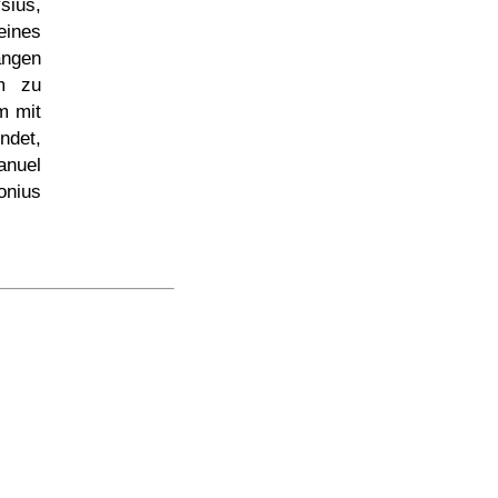
sius,
eines
angen
m zu
m mit
ndet,
anuel
onius