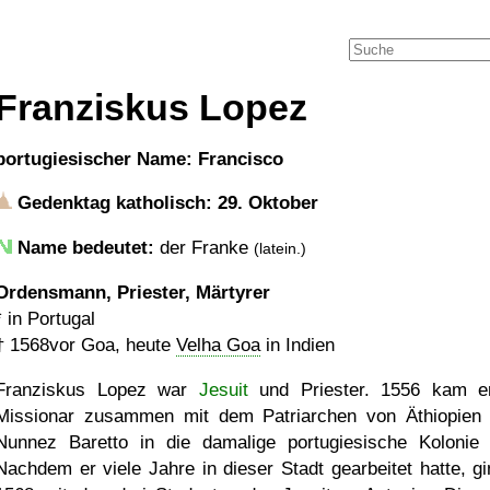
Franziskus Lopez
portugiesischer Name: Francisco
Gedenktag katholisch: 29. Oktober
Name bedeutet:
der Franke
(latein.)
Ordensmann, Priester, Märtyrer
* in Portugal
†
1568
vor Goa, heute
Velha Goa
in Indien
Franziskus Lopez war
Jesuit
und Priester. 1556 kam e
Missionar zusammen mit dem Patriarchen von Äthiopien
Nunnez Baretto in die damalige portugiesische Koloni
Nachdem er viele Jahre in dieser Stadt gearbeitet hatte, gi