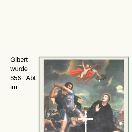
Gibert
wurde
856 Abt
im