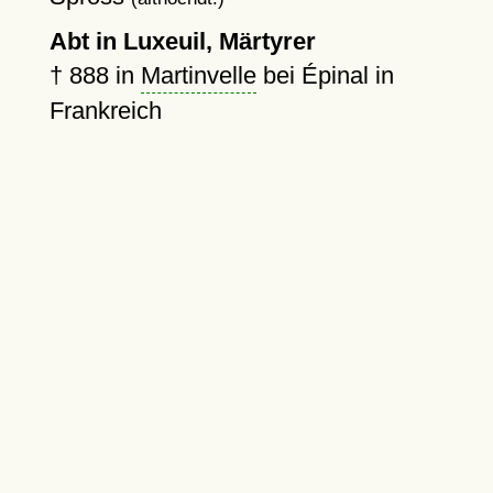
Abt in Luxeuil, Märtyrer
†
888
in
Martinvelle
bei Épinal in
Frankreich