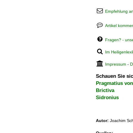
Empfehlung a
Artikel kommen
Fragen? - uns
Im Heiligenlex
Impressum
-
D
Schauen Sie sic
Pragmatius von
Brictiva
Sidronius
Autor:
Joachim Sch