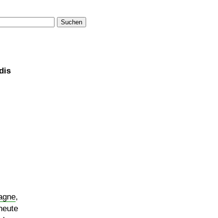
Suchen
dis
agne
,
heute