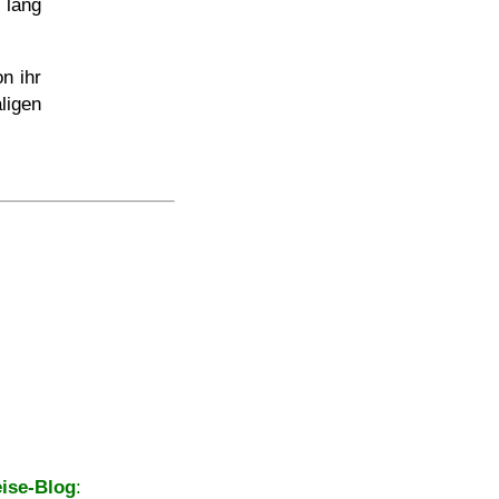
 lang
n ihr
ligen
ise-Blog
: