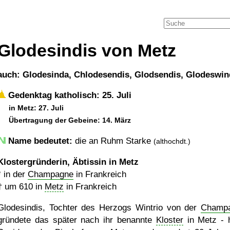
Glodesindis von Metz
auch: Glodesinda, Chlodesendis, Glodsendis, Glodeswin
Gedenktag katholisch: 25. Juli
in Metz: 27. Juli
Übertragung der Gebeine: 14. März
Name bedeutet:
die an Ruhm Starke
(althochdt.)
Klostergründerin, Äbtissin in Metz
* in der
Champagne
in Frankreich
†
um 610
in
Metz
in Frankreich
Glodesindis, Tochter des Herzogs Wintrio von der
Champ
gründete das später nach ihr benannte
Kloster
in Metz - 