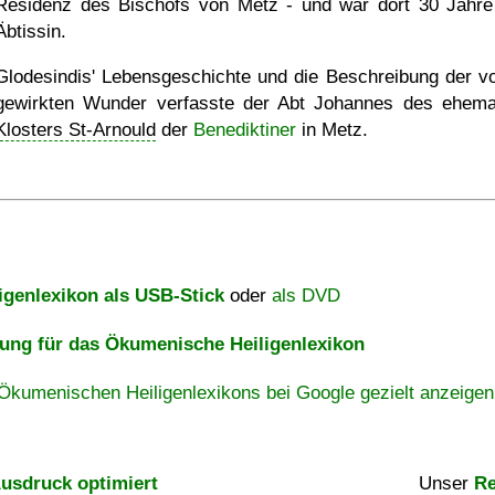
Residenz des Bischofs von Metz - und war dort 30 Jahre
Äbtissin.
Glodesindis' Lebensgeschichte und die Beschreibung der vo
gewirkten Wunder verfasste der Abt Johannes des ehema
Klosters St-Arnould
der
Benediktiner
in Metz.
igenlexikon als USB-Stick
oder
als DVD
ng für das Ökumenische Heiligenlexikon
Ökumenischen Heiligenlexikons bei Google gezielt anzeigen
usdruck optimiert
Unser
Re