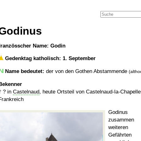
Godinus
französscher Name: Godin
Gedenktag katholisch: 1. September
Name bedeutet:
der von den Gothen Abstammende
(altho
Bekenner
†
?
in
Castelnaud
, heute Ortsteil von Castelnaud-la-Chapelle
Frankreich
Godinus 
zusammen
weiteren
Gefährten