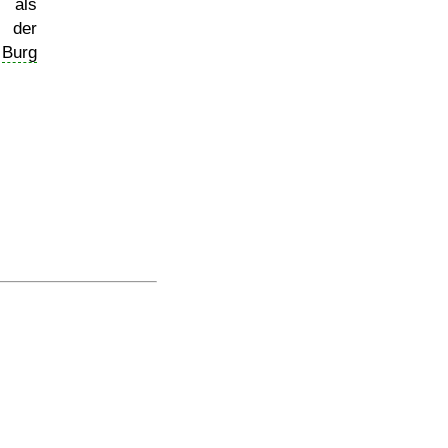
 als
 der
r
Burg