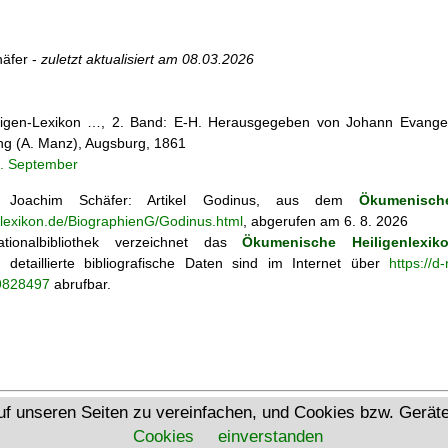
äfer -
zuletzt aktualisiert am
08.03.2026
iligen-Lexikon …, 2. Band: E-H. Herausgegeben von Johann Evangeli
g (A. Manz), Augsburg, 1861
1. September
Joachim Schäfer: Artikel
Godinus, aus dem
Ökumenische
nlexikon.de/BiographienG/Godinus.html
, abgerufen am 6. 8. 2026
tionalbibliothek verzeichnet das
Ökumenische Heiligenlexik
ie; detaillierte bibliografische Daten sind im Internet über
https://d
69828497
abrufbar.
Ökumenisches Heiligenlexikon
uf unseren Seiten zu vereinfachen, und Cookies bzw. Gerä
Cookies
einverstanden