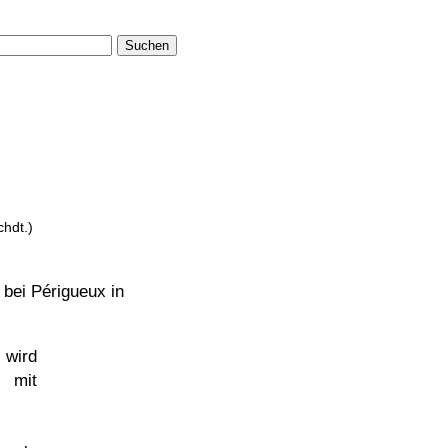
Suchen
chdt.)
 bei Périgueux in
wird
 mit