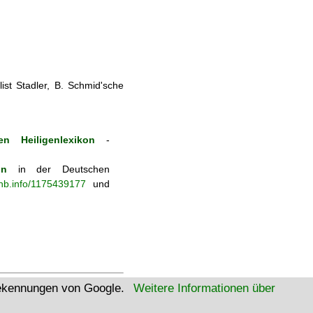
st Stadler, B. Schmid'sche
n Heiligenlexikon
-
on
in der Deutschen
-nb.info/1175439177
und
tekennungen von Google.
Weitere Informationen über
W3C Html
W3C CSS