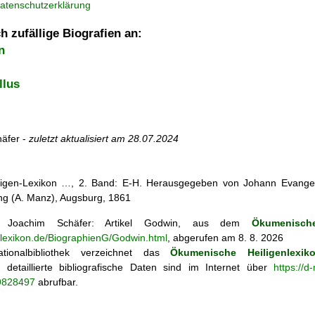
atenschutzerklärung
h zufällige Biografien an:
n
llus
äfer -
zuletzt aktualisiert am
28.07.2024
iligen-Lexikon …, 2. Band: E-H. Herausgegeben von Johann Evangeli
g (A. Manz), Augsburg, 1861
Joachim Schäfer: Artikel
Godwin, aus dem
Ökumenische
enlexikon.de/BiographienG/Godwin.html
, abgerufen am 8. 8. 2026
tionalbibliothek verzeichnet das
Ökumenische Heiligenlexik
ie; detaillierte bibliografische Daten sind im Internet über
https://d
69828497
abrufbar.