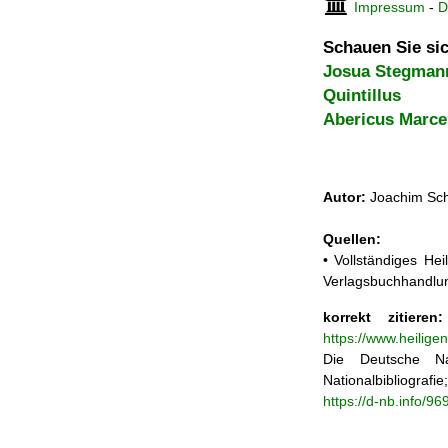
Impressum
-
D
Schauen Sie sic
Josua Stegman
Quintillus
Abericus Marce
Autor:
Joachim Sch
Quellen:
• Vollständiges He
Verlagsbuchhandlun
korrekt zitieren:
https://www.heilig
Die Deutsche Na
Nationalbibliograf
https://d-nb.info/9