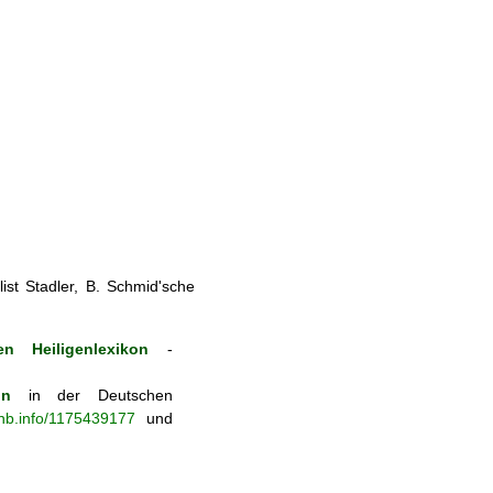
st Stadler, B. Schmid'sche
n Heiligenlexikon
-
on
in der Deutschen
-nb.info/1175439177
und