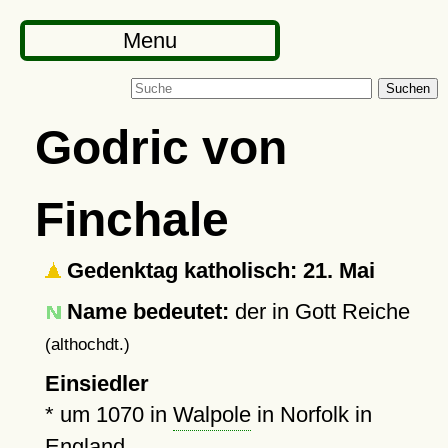
Menu
Suchen
Godric von
Finchale
Gedenktag katholisch: 21. Mai
Name bedeutet:
der in Gott Reiche
(althochdt.)
Einsiedler
*
um 1070
in
Walpole
in Norfolk in
England