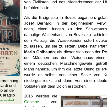
von Zivilisten und das Niederbrennen der H
befohlen hatte.
Als die Ereignisse in Boves begannen, gela
Josef Bernardi in der beginnenden Verwi
noch, einen Jungen zu den Schwestern
damalige
Waisenhaus
von Boves zu schicke
dem Auftrag, die Waisenkinder sofort evaku
zu lassen, um sie zu retten. Dabei half Pfarr
Mario Ghibaudo
; als dieser sich nach der Re
der Mädchen aus dem Waisenhaus einem
einem deutschen Maschinengewehr getrof
Mann näherte, um ihm die letzte Ölung zu erte
wurde er selbst von einer Salve von K
niedergestreckt und dann von einem deut
gsprechung
nardi und
Soldaten mit dem Dolch erstochen.
o an der
 Caraglio
2016 wurden die
Gebeine
von