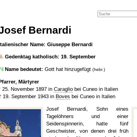
Josef Bernardi
italienischer Name: Giuseppe Bernardi
Gedenktag katholisch: 19. September
Name bedeutet:
Gott hat hinzugefügt
(hebr.)
Pfarrer, Märtyrer
*
25. November 1897
in
Caraglio
bei Cuneo in Italien
†
19. September 1943
in
Boves
bei Cuneo in Italien
Josef Bernardi, Sohn eines
Tagelöhners und einer
Seidenspinnerin, hatte fünf
Geschwister, von denen drei früh