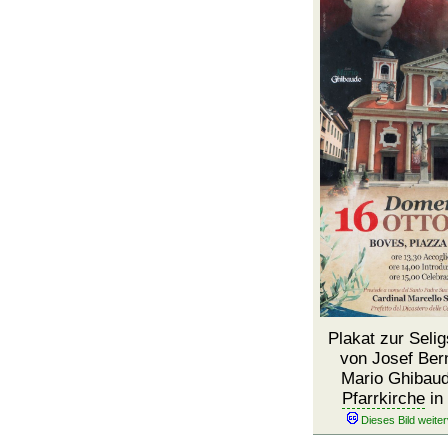
Plakat zur Seli
von Josef Ber
Mario Ghibaud
Pfarrkirche
in