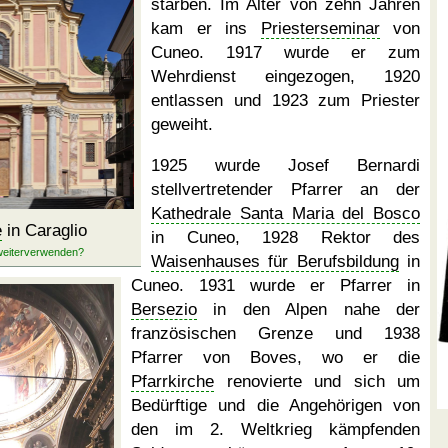
starben. Im Alter von zehn Jahren
kam er ins
Priesterseminar
von
Cuneo. 1917 wurde er zum
Wehrdienst eingezogen, 1920
entlassen und 1923 zum Priester
geweiht.
1925 wurde Josef Bernardi
stellvertretender Pfarrer an der
Kathedrale Santa Maria del Bosco
e
in Caraglio
in Cuneo, 1928 Rektor des
Waisenhauses für Berufsbildung
in
Cuneo. 1931 wurde er Pfarrer in
Bersezio
in den Alpen nahe der
französischen Grenze und 1938
Pfarrer von Boves, wo er die
Pfarrkirche
renovierte und sich um
Bedürftige und die Angehörigen von
den im 2. Weltkrieg kämpfenden