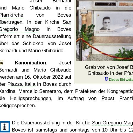
Josef Bernardi
und Mario Ghibaudo in die
Pfarrkirche
von Boves
übertragen. In der Kirche
San
Gregorio Magno
in Boves
informiert eine Dauerausstellung
über das Schicksal von Josef
Bernardi und Mario Ghibaudo.
Kanonisation:
Josef
Grab von von Josef B
Bernardi und Mario Ghibaudo
Ghibaudo in der
Pfar
werden am
16. Oktober 2022
auf
der
Piazza Italia
in Boves durch
Kardinal Marcello Semeraro, dem Präfekten der Kongregatio
die Heiligsprechungen, im Auftrag von Papst Franz
seliggesprochen.
Die Dauerausstellung in der Kirche
San Gregorio Ma
Boves ist samstags und sonntags von 10 Uhr bis 1