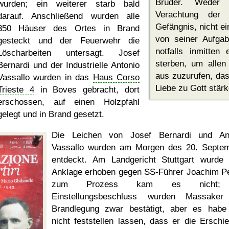
Brüder. Weder
wurden; ein weiterer starb bald
Verachtung der
darauf. Anschließend wurden alle
Gefängnis, nicht ei
350 Häuser des Ortes in Brand
von seiner Aufgab
gesteckt und der Feuerwehr die
notfalls inmitten 
Löscharbeiten untersagt. Josef
sterben, um alle
Bernardi und der Industrielle Antonio
aus zuzurufen, das
Vassallo wurden in das
Haus Corso
Liebe zu Gott stärke
Trieste 4
in Boves gebracht, dort
erschossen, auf einen Holzpfahl
gelegt und in Brand gesetzt.
Die Leichen von Josef Bernardi und An
Vassallo wurden am Morgen des 20. Septe
entdeckt. Am Landgericht Stuttgart wurde
Anklage erhoben gegen SS-Führer Joachim Pe
zum Prozess kam es nicht;
Einstellungsbeschluss wurden Massaker
Brandlegung zwar bestätigt, aber es habe
nicht feststellen lassen, dass er die Erschi