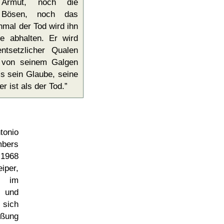
 Armut, noch die
 Bösen, noch das
nmal der Tod wird ihn
e abhalten. Er wird
entsetzlicher Qualen
n von seinem Galgen
s sein Glaube, seine
r ist als der Tod.
tonio
mbers
 1968
iper,
 im
 und
 sich
eßung