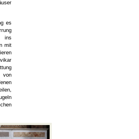
äuser
ng es
rrung
 ins
n mit
ieren
vikar
ttung
 von
fenen
ilen,
ugeln
schen