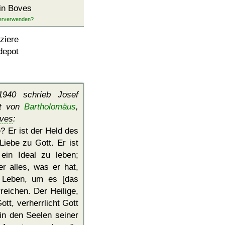
in Boves
ziere
depot
940 schrieb Josef
st von
Bartholomäus
,
ves
:
e? Er ist der Held des
iebe zu Gott. Er ist
 ein Ideal zu leben;
er alles, was er hat,
 Leben, um es [das
reichen. Der Heilige,
ott, verherrlicht Gott
 in den Seelen seiner