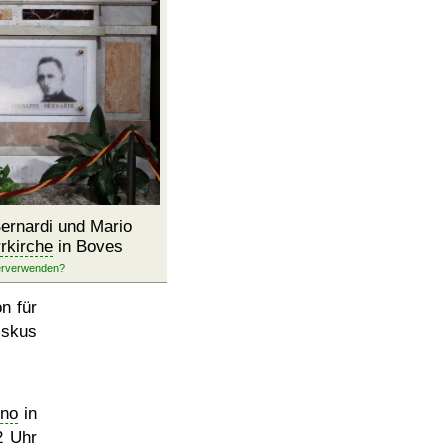
ernardi und Mario
rkirche
in Boves
n für
iskus
gno
in
2 Uhr