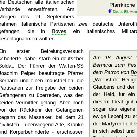
die Deutschen alle italienischen
Pfarrkirche
Verbände entwaffneten. Am
Morgen des 19. Septembers
nahmen italienische Partisanen zwei deutsche Unteroffi
gefangen, die in
Boves
ein italienisches Militär
beschlagnahmen wollten.
Ein erster Befreiungsversuch
Am 18. August 1
scheiterte, dabei starb ein deutscher
Bernardi zum Fe
Soldat. Der Führer der Waffen-SS
dem Patron von
Bo
Joachim Peiper beauftragte Pfarrer
Wer ist der Heilig
Bernardi und einen Industriellen, die
Glaubens und der L
Partisanen zur Freigabe der beiden
der Held, für ein
Gefangenen zu überreden, was den
diesem Ideal gibt 
beiden Vermittler gelang. Aber noch
sogar das eigene
vor der Rückkehr der Gefangenen
ewige Leben] zu er
begann das Massaker, bei dem 21
der Märtyrer liebt G
Zivilisten - überwiegend Alte, Kranke
in sich selbst und
und Körperbehinderte - erschossen