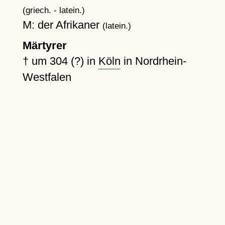
(griech. - latein.)
M: der Afrikaner
(latein.)
Märtyrer
†
um 304 (?)
in
Köln
in Nordrhein-
Westfalen