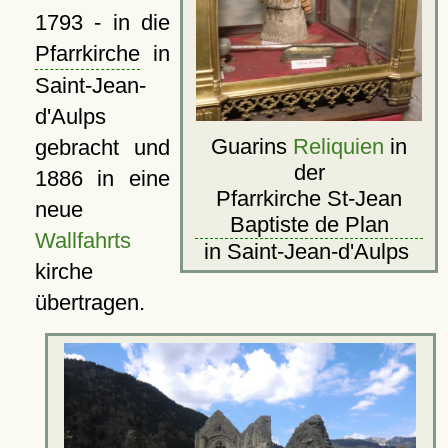
1793 - in die
Pfarrkirche
in
Saint-Jean-
d'Aulps
Guarins
Reliquien
in
gebracht und
der
1886 in eine
Pfarrkirche St-Jean
neue
Baptiste de Plan
Wallfahrts
in Saint-Jean-d'Aulps
kirche
übertragen.