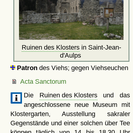
Ruinen des Klosters
in Saint-Jean-
d'Aulps
Patron
des Viehs; gegen Viehseuchen
Acta Sanctorum
Die
Ruinen des Klosters
und das
angeschlossene neue Museum mit
Klostergarten, Ausstellung sakraler
Gegenstände und einer solchen über Tee
können täglich von 14 bis 18.30 Uhr