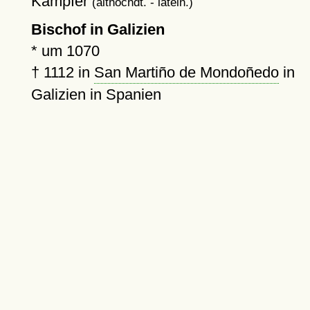
Kämpfer
(althochdt. - latein.)
Bischof in Galizien
*
um 1070
†
1112
in
San Martiño de Mondoñedo
in
Galizien in Spanien