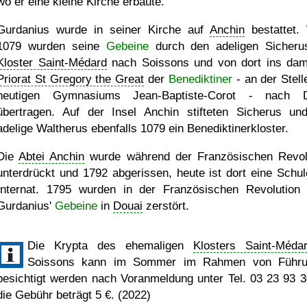
wo er eine kleine Kirche erbaute.
Gurdanius wurde in seiner Kirche auf
Anchin
bestattet.
1079 wurden seine
Gebeine
durch den adeligen Sicheru
Kloster Saint-Médard
nach Soissons und von dort ins dam
Priorat St Gregory the Great
der
Benediktiner
- an der Stell
heutigen Gymnasiums Jean-Baptiste-Corot - nach D
übertragen. Auf der Insel Anchin stifteten Sicherus un
adelige Waltherus ebenfalls 1079 ein Benediktinerkloster.
Die
Abtei Anchin
wurde während der Französischen Revol
unterdrückt und 1792 abgerissen, heute ist dort eine Schul
Internat. 1795 wurden in der Französischen Revolution
Gurdanius'
Gebeine
in
Douai
zerstört.
Die Krypta des ehemaligen
Klosters Saint-Méda
Soissons kann im Sommer im Rahmen von Führu
besichtigt werden nach Voranmeldung unter Tel. 03 23 93 3
die Gebühr beträgt 5 €. (2022)