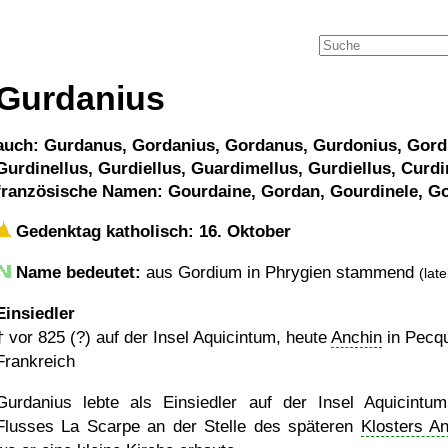
Gurdanius
auch: Gurdanus, Gordanius, Gordanus, Gurdonius, Gordi
Gurdinellus, Gurdiellus, Guardimellus, Gurdiellus, Curd
französische Namen: Gourdaine, Gordan, Gourdinele, Go
Gedenktag katholisch: 16. Oktober
Name bedeutet:
aus Gordium in Phrygien stammend
(late
Einsiedler
†
vor 825 (?)
auf der Insel Aquicintum, heute
Anchin
in Pecqu
Frankreich
Gurdanius lebte als Einsiedler auf der Insel Aquicintu
Flusses La Scarpe an der Stelle des späteren
Klosters A