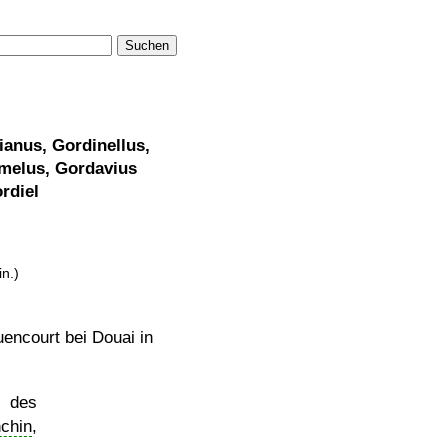
Suchen
anus, Gordinellus,
imelus, Gordavius
rdiel
in.)
encourt bei Douai in
m des
nchin
,