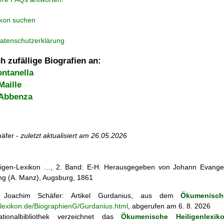
ikon suchen
atenschutzerklärung
h zufällige Biografien an:
ontanella
Maille
 Abbenza
äfer -
zuletzt aktualisiert am
26.05.2026
iligen-Lexikon …, 2. Band: E-H. Herausgegeben von Johann Evangeli
g (A. Manz), Augsburg, 1861
Joachim Schäfer: Artikel
Gurdanius, aus dem
Ökumenisch
nlexikon.de/BiographienG/Gurdanius.html
, abgerufen am 6. 8. 2026
tionalbibliothek verzeichnet das
Ökumenische Heiligenlexik