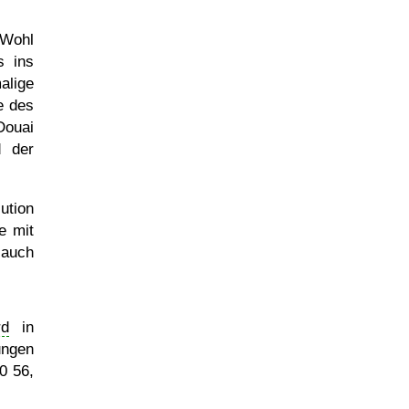
 Wohl
s ins
alige
e des
ouai
d der
ution
e mit
 auch
rd
in
ngen
0 56,