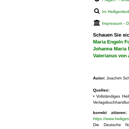
Im Heiligenlex
Impressum
-
D
Schauen Sie sic
Maria Engeln F
Johanna Maria 
Valerianus von
Autor:
Joachim Sch
Quellen:
• Vollständiges He
Verlagsbuchhandlun
korrekt zitieren:
https://www.heilige
Die Deutsche Na