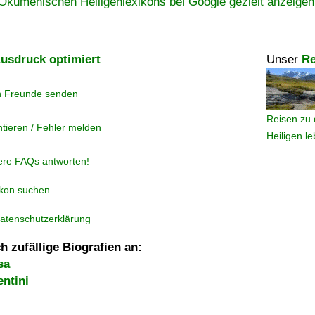
Ökumenischen Heiligenlexikons bei Google gezielt anzeigen
usdruck optimiert
Unser
Re
n Freunde senden
Reisen zu 
tieren / Fehler melden
Heiligen l
ere FAQs antworten!
ikon suchen
atenschutzerklärung
h zufällige Biografien an:
sa
ntini