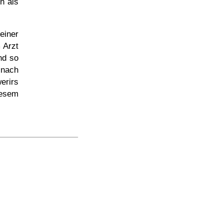
n als
einer
 Arzt
nd so
 nach
rirs
iesem