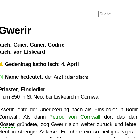
Gwerir
auch: Guier, Guner, Godric
auch: von Liskeard
Gedenktag katholisch: 4. April
Name bedeutet:
der Arzt
(altenglisch)
Priester, Einsiedler
†
um 850
in
St Neot
bei Liskeard in Cornwall
Gwerir lebte der Überleferung nach als Einsiedler in Bodm
Cornwall. Als dann
Petroc von Cornwall
dort das dama
Kloster
gründete, zog Gwerir sich weiter zurück und lebte
Neot
in strenger Askese. Er führte ein so heiligmäßiges 