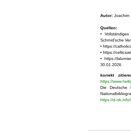
Autor:
Joachim 
Quellen:
• Vollständige
Schmid'sche Ver
• https://catholi
• https://celtic
• https://lalum
30.01.2026
korrekt zitiere
https://www.heil
Die Deutsche N
Nationalbibliogra
https://d-nb.inf