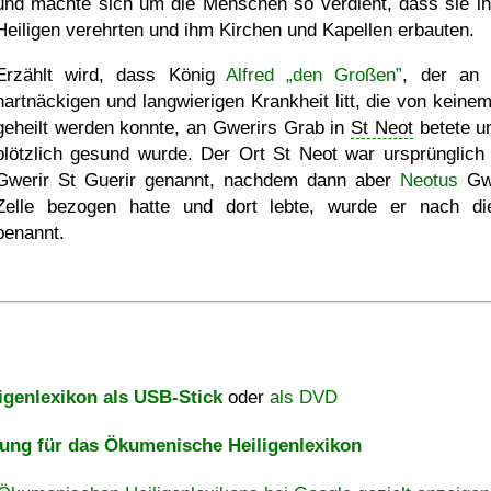
und machte sich um die Menschen so verdient, dass sie ih
Heiligen verehrten und ihm Kirchen und Kapellen erbauten.
Erzählt wird, dass König
Alfred „den Großen”
, der an 
hartnäckigen und langwierigen Krankheit litt, die von keinem
geheilt werden konnte, an Gwerirs Grab in
St Neot
betete u
plötzlich gesund wurde. Der Ort St Neot war ursprünglich
Gwerir St Guerir genannt, nachdem dann aber
Neotus
Gwe
Zelle bezogen hatte und dort lebte, wurde er nach d
benannt.
igenlexikon als USB-Stick
oder
als DVD
ng für das Ökumenische Heiligenlexikon