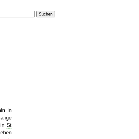
Suchen
in in
lige
 in
St
Leben