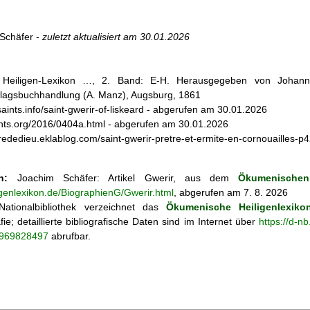
Schäfer -
zuletzt aktualisiert am
30.01.2026
s Heiligen-Lexikon …, 2. Band: E-H. Herausgegeben von Johann 
lagsbuchhandlung (A. Manz), Augsburg, 1861
csaints.info/saint-gwerir-of-liskeard - abgerufen am 30.01.2026
saints.org/2016/0404a.html - abgerufen am 30.01.2026
ierededieu.eklablog.com/saint-gwerir-pretre-et-ermite-en-cornouaille
n:
Joachim Schäfer: Artikel
Gwerir, aus dem
Ökumenischen 
igenlexikon.de/BiographienG/Gwerir.html
, abgerufen am 7. 8. 2026
ationalbibliothek verzeichnet das
Ökumenische Heiligenlexiko
fie; detaillierte bibliografische Daten sind im Internet über
https://d-n
o/969828497
abrufbar.