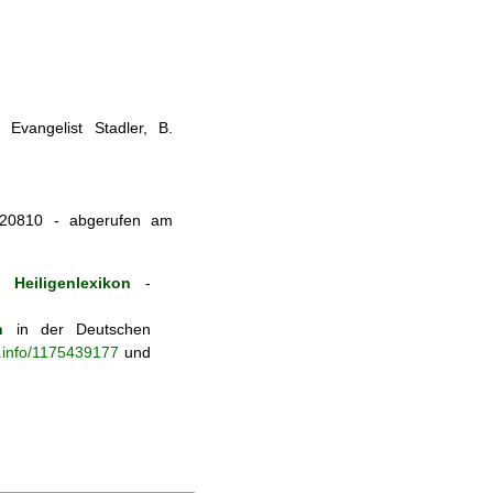
Evangelist Stadler, B.
s-p420810 - abgerufen am
Heiligenlexikon
-
n
in der Deutschen
b.info/1175439177
und