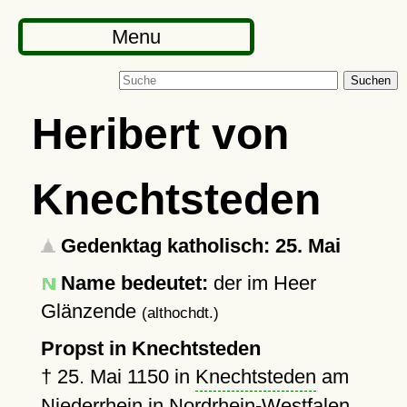
Menu
Suchen
Heribert von
Knechtsteden
Gedenktag katholisch: 25. Mai
Name bedeutet:
der im Heer
Glänzende
(althochdt.)
Propst in Knechtsteden
†
25. Mai 1150
in
Knechtsteden
am
Niederrhein in Nordrhein-Westfalen