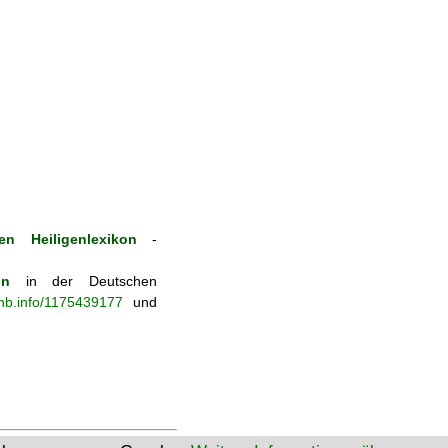
en Heiligenlexikon
-
on
in der Deutschen
-nb.info/1175439177
und