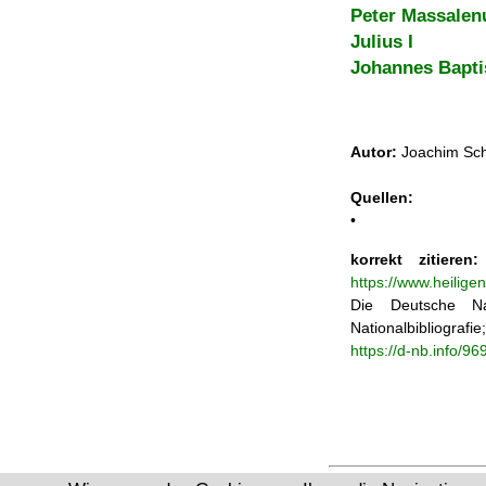
Peter Massalen
Julius I
Johannes Bapti
Autor:
Joachim Sch
Quellen:
•
korrekt zitieren:
https://www.heilige
Die Deutsche Na
Nationalbibliograf
https://d-nb.info/9