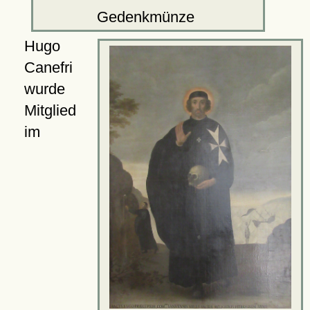
Gedenkmünze
Hugo
Canefri
wurde
Mitglied
im