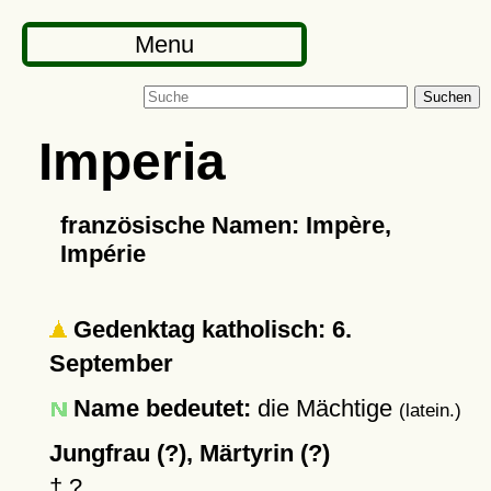
Menu
Suchen
Imperia
französische Namen: Impère,
Impérie
Gedenktag katholisch: 6.
September
Name bedeutet:
die Mächtige
(latein.)
Jungfrau (?), Märtyrin (?)
†
?