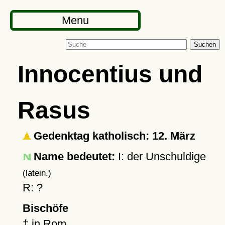
Menu
Suchen
Innocentius und
Rasus
Gedenktag katholisch: 12. März
Name bedeutet:
I: der Unschuldige
(latein.)
R: ?
Bischöfe
†
in
Rom