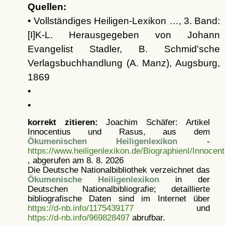
Quellen:
• Vollständiges Heiligen-Lexikon …, 3. Band:
[I]K-L. Herausgegeben von Johann
Evangelist Stadler, B. Schmid'sche
Verlagsbuchhandlung (A. Manz), Augsburg,
1869
•
•
korrekt zitieren:
Joachim Schäfer: Artikel
Innocentius und Rasus, aus dem
Ökumenischen Heiligenlexikon
-
https://www.heiligenlexikon.de/BiographienI/Innocen
, abgerufen am 8. 8. 2026
Die Deutsche Nationalbibliothek verzeichnet das
Ökumenische Heiligenlexikon
in der
Deutschen Nationalbibliografie; detaillierte
bibliografische Daten sind im Internet über
https://d-nb.info/1175439177
und
https://d-nb.info/969828497
abrufbar.