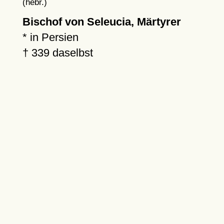
(hebr.)
Bischof von Seleucia, Märtyrer
* in Persien
†
339
daselbst