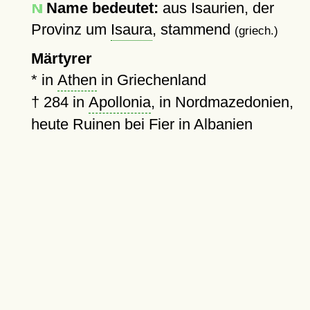
Name bedeutet:
aus Isaurien, der
Provinz um
Isaura
, stammend
(griech.)
Märtyrer
* in
Athen
in Griechenland
†
284
in
Apollonia
, in Nordmazedonien,
heute Ruinen bei Fier in Albanien