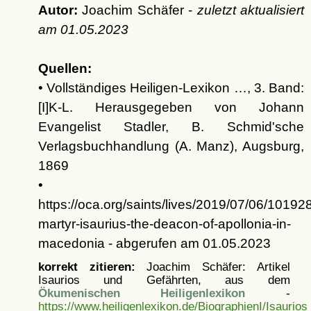
Autor:
Joachim Schäfer -
zuletzt aktualisiert
am
01.05.2023
Quellen:
• Vollständiges Heiligen-Lexikon …, 3. Band:
[I]K-L. Herausgegeben von Johann
Evangelist Stadler, B. Schmid'sche
Verlagsbuchhandlung (A. Manz), Augsburg,
1869
•
https://oca.org/saints/lives/2019/07/06/10192
martyr-isaurius-the-deacon-of-apollonia-in-
macedonia - abgerufen am 01.05.2023
korrekt zitieren:
Joachim Schäfer: Artikel
Isaurios und Gefährten, aus dem
Ökumenischen Heiligenlexikon
-
https://www.heiligenlexikon.de/BiographienI/Isaurio