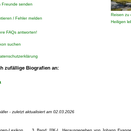
n Freunde senden
Reisen zu 
tieren / Fehler melden
Heiligen l
ere FAQs antworten!
ikon suchen
atenschutzerklärung
h zufällige Biografien an:
a
äfer -
zuletzt aktualisiert am
02.03.2026
iligen-Lexikon …, 3. Band: [I]K-L. Herausgegeben von Johann Evangel