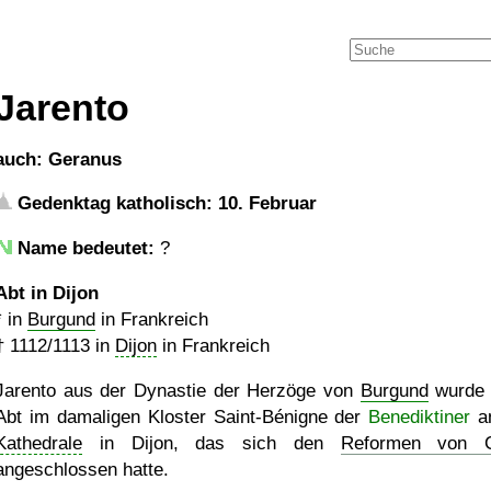
Jarento
auch: Geranus
Gedenktag katholisch: 10. Februar
Name bedeutet:
?
Abt in Dijon
* in
Burgund
in Frankreich
†
1112
/1113 in
Dijon
in Frankreich
Jarento aus der Dynastie der Herzöge von
Burgund
wurde 
Abt im damaligen Kloster Saint-Bénigne der
Benediktiner
an
Kathedrale
in Dijon, das sich den
Reformen von C
angeschlossen hatte.