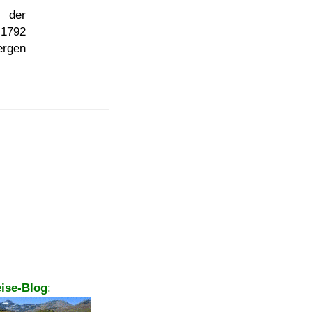
 der
 1792
ergen
ise-Blog
: