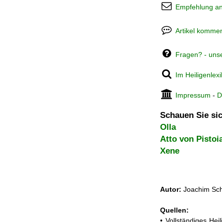
Empfehlung a
Artikel kommen
Fragen? - uns
Im Heiligenlex
Impressum
-
D
Schauen Sie sic
Olla
Atto von Pistoi
Xene
Autor:
Joachim Sch
Quellen:
• Vollständiges He