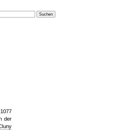
Suchen
1077
 der
luny