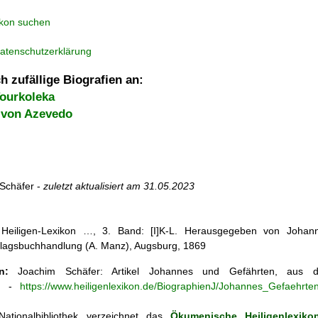
ikon suchen
atenschutzerklärung
h zufällige Biografien an:
ourkoleka
 von Azevedo
Schäfer -
zuletzt aktualisiert am
31.05.2023
s Heiligen-Lexikon …, 3. Band: [I]K-L. Herausgegeben von Johann
lagsbuchhandlung (A. Manz), Augsburg, 1869
n:
Joachim Schäfer: Artikel
Johannes und Gefährten, aus
n
-
https://www.heiligenlexikon.de/BiographienJ/Johannes_Gefaehrte
ationalbibliothek verzeichnet das
Ökumenische Heiligenlexiko