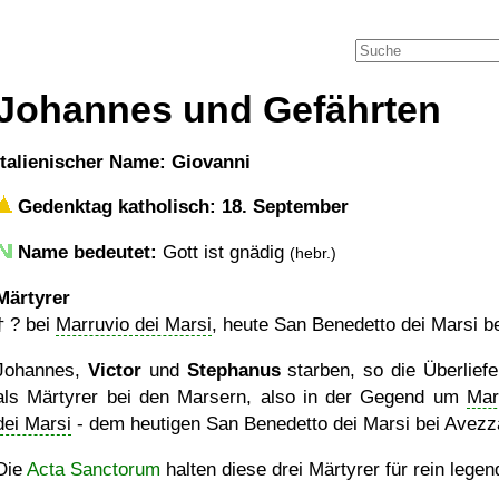
Johannes und Gefährten
italienischer Name: Giovanni
Gedenktag katholisch: 18. September
Name bedeutet:
Gott ist gnädig
(hebr.)
Märtyrer
†
?
bei
Marruvio dei Marsi
, heute San Benedetto dei Marsi be
Johannes,
Victor
und
Stephanus
starben, so die Überliefe
als Märtyrer bei den Marsern, also in der Gegend um
Mar
dei Marsi
- dem heutigen San Benedetto dei Marsi bei Avezz
Die
Acta Sanctorum
halten diese drei Märtyrer für rein legen