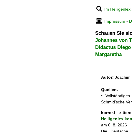
Im Heiligenlex
Impressum
-
D
Schauen Sie sic
Johannes von T
Didactus Diego
Margaretha
Autor:
Joachim 
Quellen:
• Vollständige
Schmid'sche Ver
korrekt zitiere
Heiligenlexiko
am 6. 8. 2026
Die Deutsche N