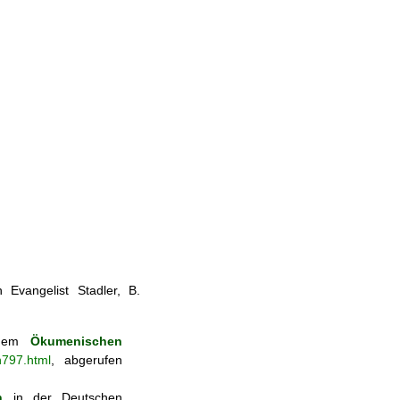
 Evangelist Stadler, B.
 dem
Ökumenischen
n797.html
, abgerufen
n
in der Deutschen