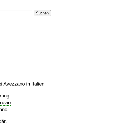
Suchen
i Avezzano in Italien
rung,
ruvio
ano.
där.