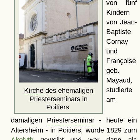
von fünf
Kindern
von Jean-
Baptiste
Cornay
und
Françoise
geb.
Mayaud,
studierte
Kirche
des ehemaligen
Priesterseminars in
am
Poitiers
damaligen
Priesterseminar
- heute ein
Altersheim - in Poitiers, wurde 1829 zum
Akolyth
geweiht und war dann als