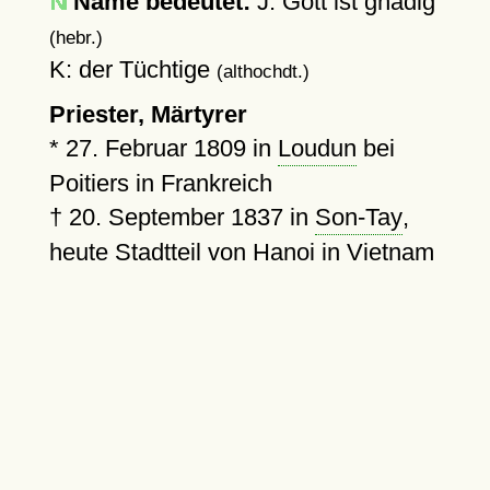
Name bedeutet:
J: Gott ist gnädig
(hebr.)
K: der Tüchtige
(althochdt.)
Priester, Märtyrer
*
27. Februar 1809
in
Loudun
bei
Poitiers in Frankreich
†
20. September 1837
in
Son-Tay
,
heute Stadtteil von Hanoi in Vietnam