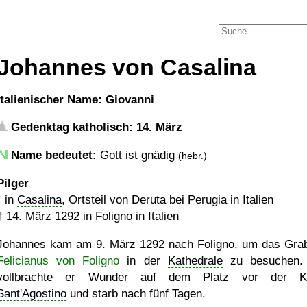
Johannes von Casalina
italienischer Name: Giovanni
Gedenktag katholisch: 14. März
Name bedeutet:
Gott ist gnädig
(hebr.)
Pilger
* in
Casalina
, Ortsteil von Deruta bei Perugia in Italien
†
14. März 1292
in
Foligno
in Italien
Johannes kam am 9. März 1292 nach Foligno, um das Gra
Felicianus von Foligno
in der
Kathedrale
zu besuchen. 
vollbrachte er Wunder auf dem Platz vor der
K
Sant'Agostino
und starb nach fünf Tagen.