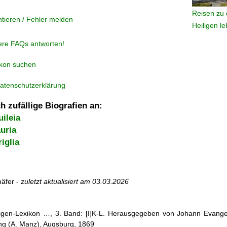
Reisen zu 
tieren / Fehler melden
Heiligen l
ere FAQs antworten!
ikon suchen
atenschutzerklärung
h zufällige Biografien an:
uileia
uria
iglia
äfer -
zuletzt aktualisiert am
03.03.2026
iligen-Lexikon …, 3. Band: [I]K-L. Herausgegeben von Johann Evangel
g (A. Manz), Augsburg, 1869