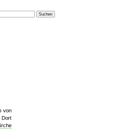
Suchen
b von
Dort
irche