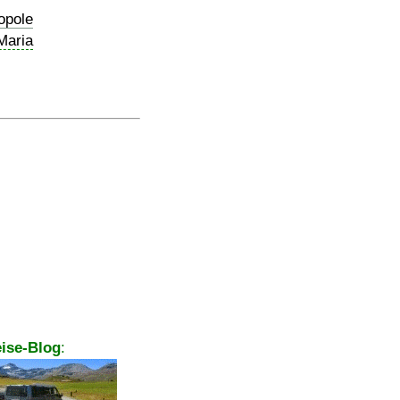
opole
Maria
ise-Blog
: