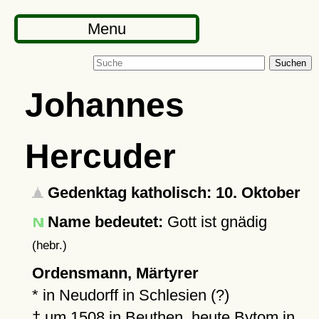
Menu
Suchen
Johannes
Hercuder
Gedenktag katholisch: 10. Oktober
Name bedeutet:
Gott ist gnädig
(hebr.)
Ordensmann, Märtyrer
* in Neudorff in Schlesien (?)
†
um 1508
in
Beuthen
, heute Bytom in