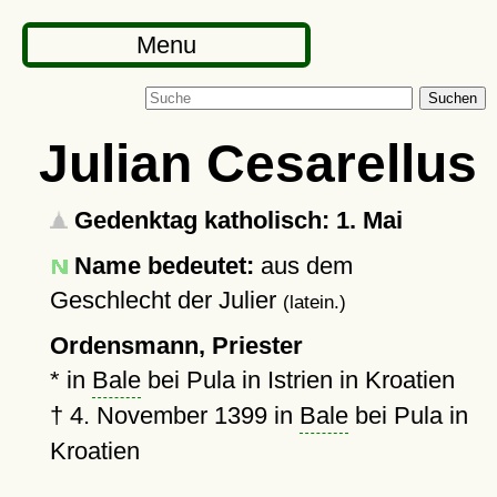
Menu
Suchen
Julian Cesarellus
Gedenktag katholisch: 1. Mai
Name bedeutet:
aus dem
Geschlecht der Julier
(latein.)
Ordensmann, Priester
* in
Bale
bei Pula in Istrien in Kroatien
†
4. November 1399
in
Bale
bei Pula in
Kroatien