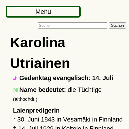
Menu
Suchen
Karolina
Utriainen
Gedenktag evangelisch: 14. Juli
Name bedeutet:
die Tüchtige
(althochdt.)
Laienpredigerin
*
30. Juni 1843
in
Vesamäki
in Finnland
†
14. Juli 1929
in
Keitele
in Finnland