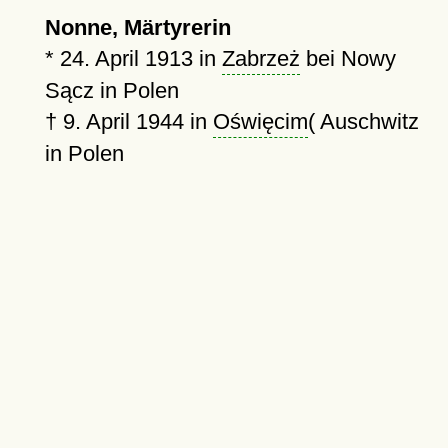
Nonne, Märtyrerin
*
24. April 1913
in
Zabrzeż
bei Nowy
Sącz in Polen
†
9. April 1944
in
Oświęcim
( Auschwitz
in Polen