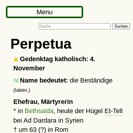
Menu
Suchen
Perpetua
Gedenktag katholisch: 4.
November
Name bedeutet:
die Beständige
(latein.)
Ehefrau, Märtyrerin
* in
Bethsaida
, heute der Hügel
Et-Tell
bei Ad Dardara in Syrien
†
um 63 (?)
in
Rom