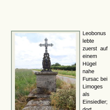
Leobonus
lebte
zuerst auf
einem
Hügel
nahe
Fursac bei
Limoges
als
Einsiedler;
dort