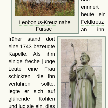
erinnert
heute ein
Feldkreuz
Leobonus-Kreuz
nahe
Fursac
an ihn,
früher stand dort
eine 1743 bezeugte
Kapelle. Als ihm
einige freche junge
Leute eine Frau
schickten, die ihn
verführen sollte,
legte er sich auf
glühende Kohlen
und lud sie ein, dies