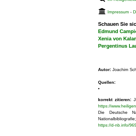
Impressum
-
D
Schauen Sie sic
Edmund Campi
Xenia von Kala
Pergentinus La
Autor:
Joachim Sch
Quellen:
•
korrekt zitieren:
Jo
https://www.heilig
Die Deutsche Na
Nationalbibliograf
https://d-nb.info/9