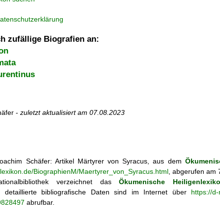
atenschutzerklärung
h zufällige Biografien an:
on
mata
urentinus
äfer -
zuletzt aktualisiert am
07.08.2023
achim Schäfer: Artikel
Märtyrer von Syracus, aus dem
Ökumenisc
enlexikon.de/BiographienM/Maertyrer_von_Syracus.html
, abgerufen am 
tionalbibliothek verzeichnet das
Ökumenische Heiligenlexik
ie; detaillierte bibliografische Daten sind im Internet über
https://d
69828497
abrufbar.