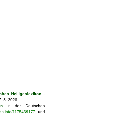
hen Heiligenlexikon
-
7. 8. 2026
on
in der Deutschen
-nb.info/1175439177
und