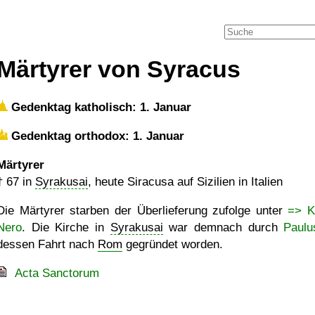
Märtyrer von Syracus
Gedenktag katholisch: 1. Januar
Gedenktag orthodox: 1. Januar
Märtyrer
†
67
in
Syrakusai
, heute Siracusa auf Sizilien in Italien
Die Märtyrer starben der Überlieferung zufolge unter
=> K
Nero
. Die Kirche in
Syrakusai
war demnach durch
Paulu
dessen Fahrt nach
Rom
gegründet worden.
Acta Sanctorum