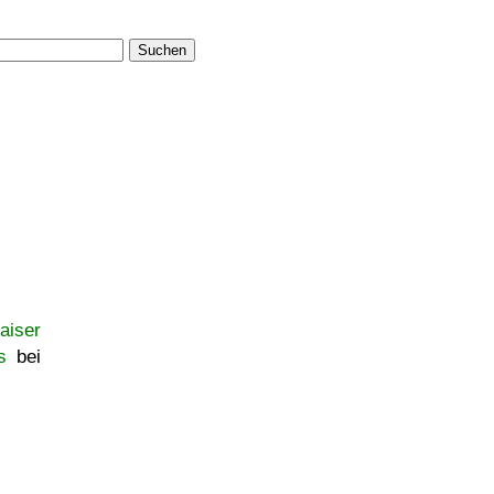
Suchen
aiser
s
bei