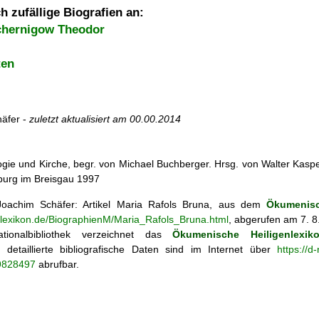
h zufällige Biografien an:
chernigow Theodor
ten
äfer -
zuletzt aktualisiert am
00.00.2014
ogie und Kirche, begr. von Michael Buchberger. Hrsg. von Walter Kasper,
iburg im Breisgau 1997
oachim Schäfer: Artikel
Maria Rafols Bruna, aus dem
Ökumenisc
enlexikon.de/BiographienM/Maria_Rafols_Bruna.html
, abgerufen am 7. 8
tionalbibliothek verzeichnet das
Ökumenische Heiligenlexik
ie; detaillierte bibliografische Daten sind im Internet über
https://d
69828497
abrufbar.