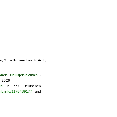
 3., völlig neu bearb. Aufl.,
hen Heiligenlexikon
-
. 2026
on
in der Deutschen
-nb.info/1175439177
und