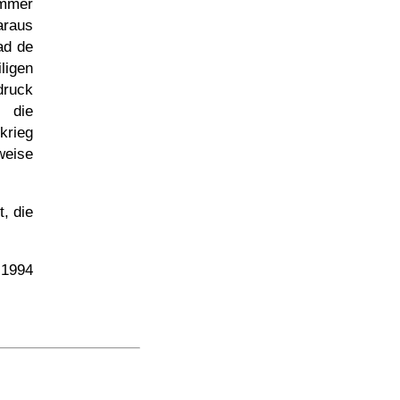
ommer
araus
ad de
ligen
druck
e die
krieg
weise
, die
1994