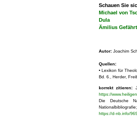
Schauen Sie sic
Michael von Ts
Dula
Ämilius Gefähr
Autor:
Joachim Sch
Quellen:
• Lexikon für Theol
Bd. 6., Herder, Fre
korrekt zitieren:
J
https://www.heilig
Die Deutsche Na
Nationalbibliograf
https://d-nb.info/9