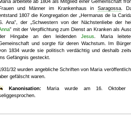
Maria arbeitete ab 1804 als Mitglied einer Gemeinschaft fr
Frauen und Männer im Krankenhaus in
Saragossa
. D
entstand 1807 die Kongregation der
Hermanas de la Carid
S. Ana
, der
Schwestern von der Nächstenliebe der hei
Anna
mit der Verpflichtung zum Dienst an Kranken als Aus
der Hingabe an den leidenden
Jesus
. Maria leitet
Gemeinschaft und sorgte für deren Wachstum. Im Bürger
von 1834 wurde sie politisch verdächtig und deshalb zeit
ins Gefängnis gesteckt.
1931/32 wurden angebliche Schriften von Maria veröffentlicht
aber gefälscht waren.
Kanonisation:
Maria wurde am
16. Oktober 
seliggesprochen.