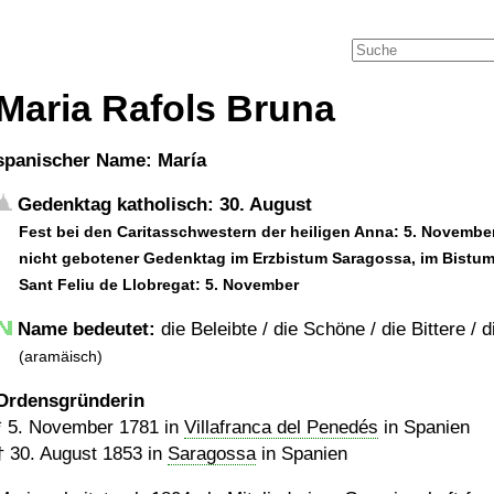
Maria Rafols Bruna
spanischer Name: María
Gedenktag katholisch: 30. August
Fest bei den Caritasschwestern der heiligen Anna: 5. Novembe
nicht gebotener Gedenktag im Erzbistum Saragossa, im Bistu
Sant Feliu de Llobregat: 5. November
Name bedeutet:
die Beleibte / die Schöne / die Bittere / 
(aramäisch)
Ordensgründerin
*
5. November 1781
in
Villafranca del Penedés
in Spanien
†
30. August 1853
in
Saragossa
in Spanien