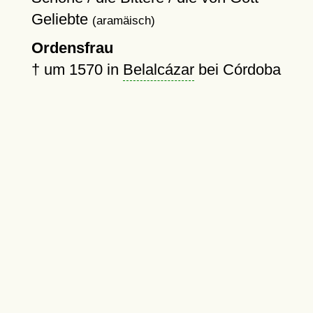
Geliebte
(aramäisch)
Ordensfrau
†
um 1570
in
Belalcázar
bei Córdoba