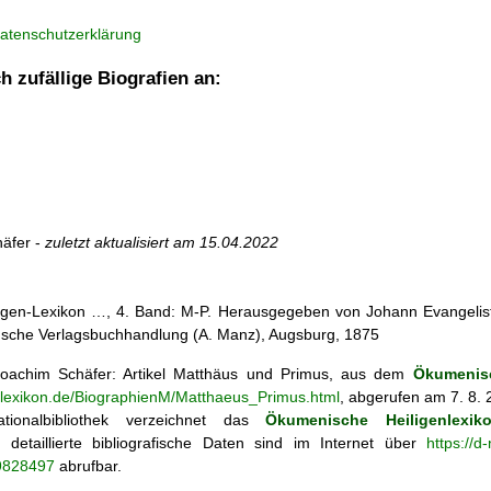
atenschutzerklärung
h zufällige Biografien an:
äfer -
zuletzt aktualisiert am
15.04.2022
iligen-Lexikon …, 4. Band: M-P. Herausgegeben von Johann Evangelist 
d'sche Verlagsbuchhandlung (A. Manz), Augsburg, 1875
achim Schäfer: Artikel
Matthäus und Primus, aus dem
Ökumenisc
enlexikon.de/BiographienM/Matthaeus_Primus.html
, abgerufen am 7. 8.
tionalbibliothek verzeichnet das
Ökumenische Heiligenlexik
ie; detaillierte bibliografische Daten sind im Internet über
https://d
69828497
abrufbar.