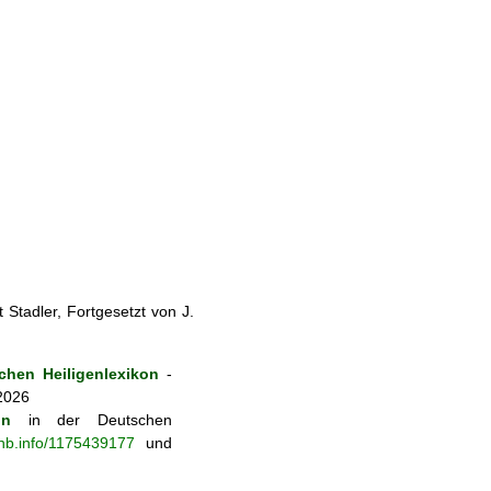
Stadler, Fortgesetzt von J.
hen Heiligenlexikon
-
 2026
on
in der Deutschen
-nb.info/1175439177
und