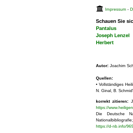
Impressum
-
D
Schauen Sie sic
Pantalus
Joseph Lenzel
Herbert
Autor:
Joachim Sch
Quellen:
• Vollständiges He
N. Ginal, B. Schmi
korrekt zitieren:
Jo
https://www.heilig
Die Deutsche Na
Nationalbibliograf
https://d-nb.info/9