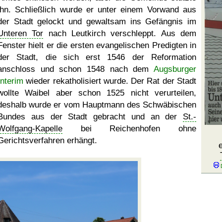
ihn. Schließlich wurde er unter einem Vorwand aus
der Stadt gelockt und gewaltsam ins Gefängnis im
Unteren Tor
nach Leutkirch verschleppt. Aus dem
Fenster hielt er die ersten evangelischen Predigten in
der Stadt, die sich erst 1546 der Reformation
anschloss und schon 1548 nach dem
Augsburger
Interim
wieder rekatholisiert wurde. Der Rat der Stadt
wollte Waibel aber schon 1525 nicht verurteilen,
deshalb wurde er vom Hauptmann des Schwäbischen
Bundes aus der Stadt gebracht und an der
St.-
Wolfgang-Kapelle
bei Reichenhofen ohne
Gerichtsverfahren erhängt.