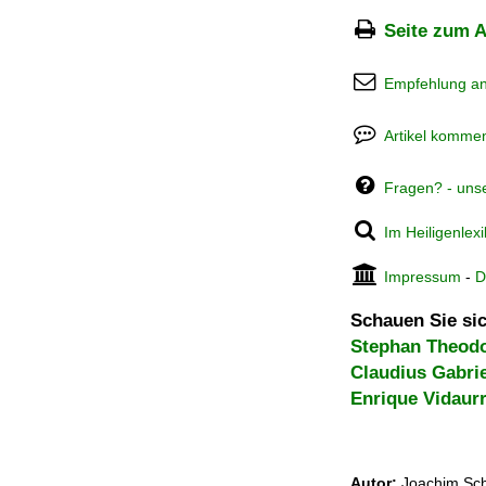
Seite zum A
Empfehlung a
Artikel kommen
Fragen? - uns
Im Heiligenlex
Impressum
-
D
Schauen Sie sic
Stephan Theod
Claudius Gabrie
Enrique Vidaur
Autor:
Joachim Sch