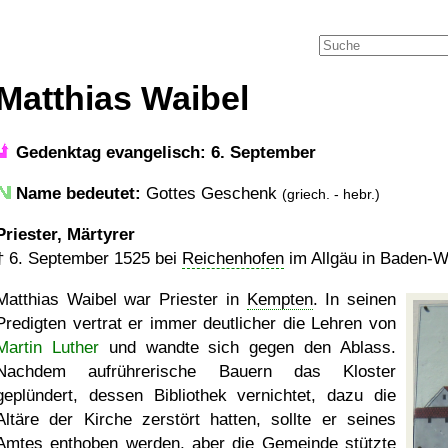
Matthias Waibel
Gedenktag evangelisch: 6. September
Name bedeutet:
Gottes Geschenk
(griech. - hebr.)
Priester, Märtyrer
†
6. September 1525
bei
Reichenhofen
im Allgäu in Baden-W
Matthias Waibel war Priester in
Kempten
. In seinen
Predigten vertrat er immer deutlicher die Lehren von
Martin Luther
und wandte sich gegen den Ablass.
Nachdem aufrührerische Bauern das Kloster
geplündert, dessen Bibliothek vernichtet, dazu die
Altäre der Kirche zerstört hatten, sollte er seines
Amtes enthoben werden, aber die Gemeinde stützte