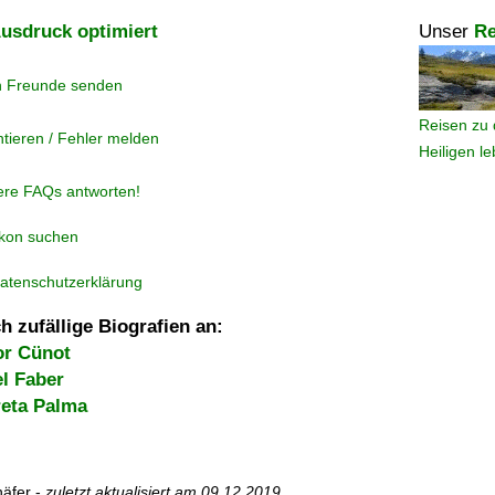
usdruck optimiert
Unser
Re
n Freunde senden
Reisen zu 
tieren / Fehler melden
Heiligen l
ere FAQs antworten!
ikon suchen
atenschutzerklärung
h zufällige Biografien an:
or Cünot
l Faber
reta Palma
äfer -
zuletzt aktualisiert am
09.12.2019