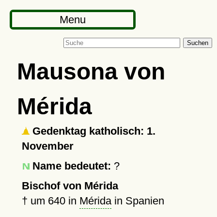
Menu
Suchen
Mausona von
Mérida
Gedenktag katholisch: 1.
November
Name bedeutet:
?
Bischof von Mérida
†
um 640
in
Mérida
in Spanien