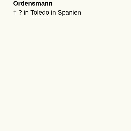
Ordensmann
†
?
in
Toledo
in Spanien