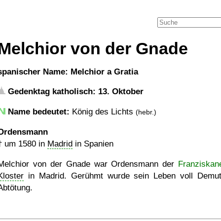
Melchior von der Gnade
spanischer Name: Melchior a Gratia
Gedenktag katholisch: 13. Oktober
Name bedeutet:
König des Lichts
(hebr.)
Ordensmann
†
um 1580
in
Madrid
in Spanien
Melchior von der Gnade war Ordensmann der
Franziskan
Kloster
in Madrid. Gerühmt wurde sein Leben voll Demu
Abtötung.