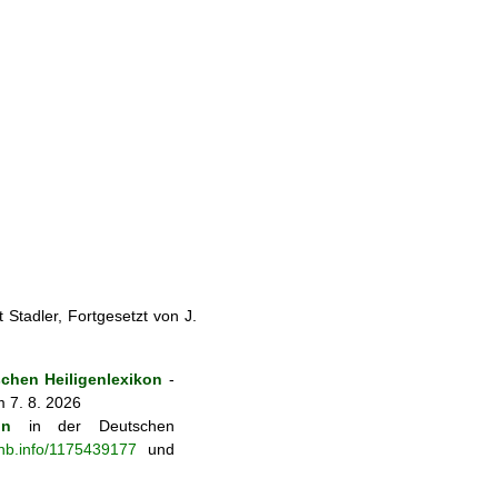
Stadler, Fortgesetzt von J.
chen Heiligenlexikon
-
m 7. 8. 2026
on
in der Deutschen
-nb.info/1175439177
und