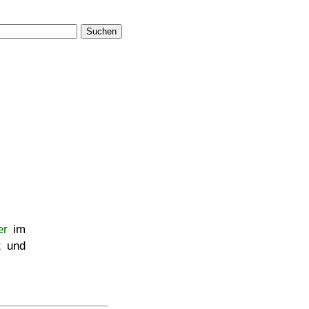
Suchen
er
im
t und