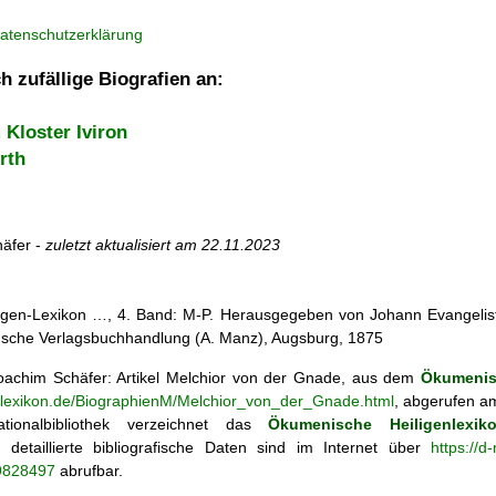
atenschutzerklärung
h zufällige Biografien an:
Kloster Iviron
rth
äfer -
zuletzt aktualisiert am
22.11.2023
iligen-Lexikon …, 4. Band: M-P. Herausgegeben von Johann Evangelist 
d'sche Verlagsbuchhandlung (A. Manz), Augsburg, 1875
achim Schäfer: Artikel
Melchior von der Gnade, aus dem
Ökumenis
enlexikon.de/BiographienM/Melchior_von_der_Gnade.html
, abgerufen a
tionalbibliothek verzeichnet das
Ökumenische Heiligenlexik
ie; detaillierte bibliografische Daten sind im Internet über
https://d
69828497
abrufbar.