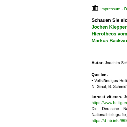
Impressum
-
D
Schauen Sie sic
Jochen Klepper
Hierotheos vom 
Markus Backwo
Autor:
Joachim Sch
Quellen:
• Vollständiges He
N. Ginal, B. Schmi
korrekt zitieren:
Jo
https://www.heilig
Die Deutsche Na
Nationalbibliograf
https://d-nb.info/9