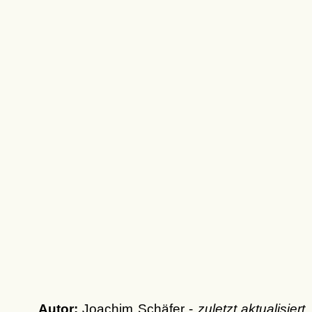
Autor:
Joachim Schäfer -
zuletzt aktualisiert