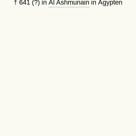
†
641 (?)
in
Al Ashmunain
in Ägypten