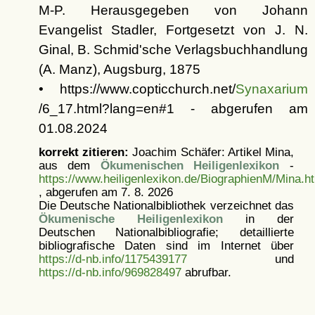
M-P. Herausgegeben von Johann
Evangelist Stadler, Fortgesetzt von J. N.
Ginal, B. Schmid'sche Verlagsbuchhandlung
(A. Manz), Augsburg, 1875
• https://www.copticchurch.net/
Synaxarium
/6_17.html?lang=en#1 - abgerufen am
01.08.2024
korrekt zitieren:
Joachim Schäfer: Artikel
Mina,
aus dem
Ökumenischen Heiligenlexikon
-
https://www.heiligenlexikon.de/BiographienM/Mina.h
, abgerufen am 7. 8. 2026
Die Deutsche Nationalbibliothek verzeichnet das
Ökumenische Heiligenlexikon
in der
Deutschen Nationalbibliografie; detaillierte
bibliografische Daten sind im Internet über
https://d-nb.info/1175439177
und
https://d-nb.info/969828497
abrufbar.