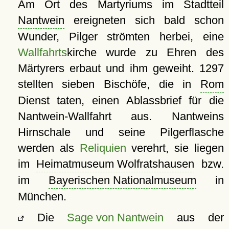
Am Ort des Martyriums im Stadtteil
Nantwein
ereigneten sich bald schon
Wunder, Pilger strömten herbei, eine
Wallfahrts
kirche wurde zu Ehren des
Märtyrers erbaut und ihm geweiht. 1297
stellten sieben Bischöfe, die in
Rom
Dienst taten, einen Ablassbrief für die
Nantwein-Wallfahrt aus. Nantweins
Hirnschale und seine Pilgerflasche
werden als
Reliquien
verehrt, sie liegen
im
Heimatmuseum Wolfratshausen
bzw.
im
Bayerischen Nationalmuseum
in
München.
Die
Sage von Nantwein
aus der