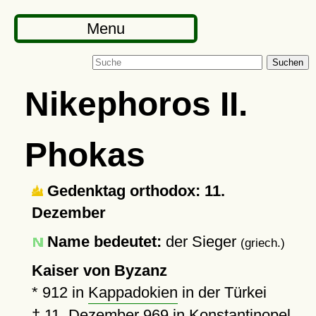
Menu
Suchen
Nikephoros II.
Phokas
Gedenktag orthodox: 11.
Dezember
Name bedeutet:
der Sieger
(griech.)
Kaiser von Byzanz
*
912
in
Kappadokien
in der Türkei
†
11. Dezember 969
in
Konstantinopel
,