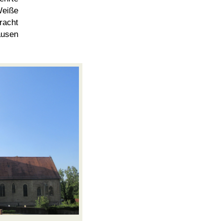
Weiße
racht
usen