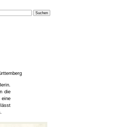
Suchen
rttemberg
erin.
n die
 eine
 lässt
.