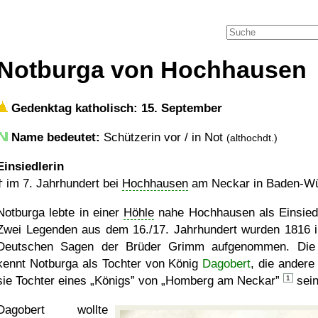
Notburga von Hochhausen
Gedenktag katholisch: 15. September
Name bedeutet:
Schützerin vor / in Not
(althochdt.)
Einsiedlerin
†
im 7. Jahrhundert bei
Hochhausen
am Neckar in Baden-Wü
Notburga lebte in einer
Höhle
nahe Hochhausen als Einsiedl
Zwei Legenden aus dem 16./17. Jahrhundert wurden 1816 i
Deutschen Sagen der Brüder Grimm aufgenommen. Die
kennt Notburga als Tochter von König
Dagobert
, die andere
sie Tochter eines
Königs
von
Homberg am Neckar
1
sein
Dagobert wollte