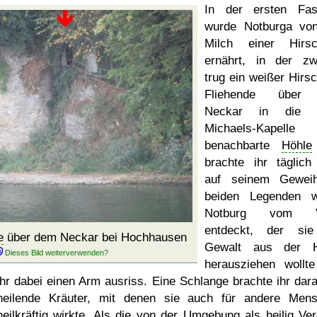
In der ersten Fas
wurde Notburga vo
Milch einer Hirsc
ernährt, in der zw
trug ein weißer Hirsc
Fliehende über
Neckar in die e
Michaels-Kapelle
benachbarte
Höhle
brachte ihr täglich
auf seinem Geweih
beiden Legenden w
Notburg vom V
entdeckt, der sie
e
über dem Neckar bei Hochhausen
Gewalt aus der H
herausziehen wollt
ihr dabei einen Arm ausriss. Eine Schlange brachte ihr dara
heilende Kräuter, mit denen sie auch für andere Men
heilkräftig wirkte. Als die von der Umgebung als heilig Ver