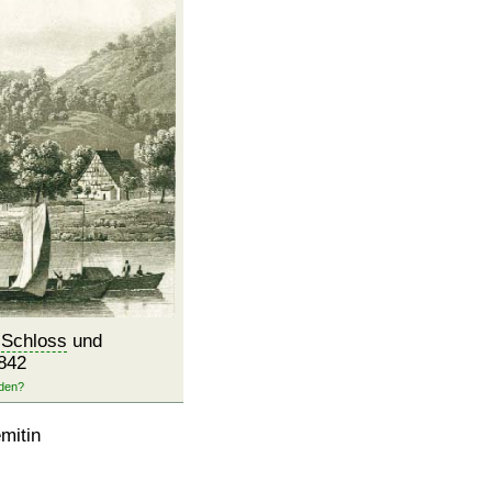
t
Schloss
und
1842
mitin