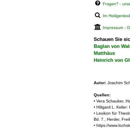
Fragen? - uns
Im Heiligenlex
Impressum
-
D
Schauen Sie sic
Baglan von Wal
Matthäus
Heinrich von G
Autor:
Joachim Sch
Quellen:
• Vera Schauber, Ha
• Hiltgard L. Kelle
• Lexikon für Theol
Bd. 7., Herder, Fre
• https://www.loch