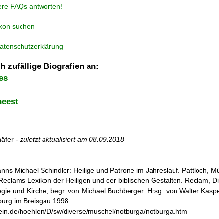
ere FAQs antworten!
ikon suchen
atenschutzerklärung
h zufällige Biografien an:
es
heest
äfer -
zuletzt aktualisiert am
08.09.2018
nns Michael Schindler: Heilige und Patrone im Jahreslauf. Pattloch, 
r: Reclams Lexikon der Heiligen und der biblischen Gestalten. Reclam, D
ogie und Kirche, begr. von Michael Buchberger. Hrsg. von Walter Kasper,
iburg im Breisgau 1998
stein.de/hoehlen/D/sw/diverse/muschel/notburga/notburga.htm