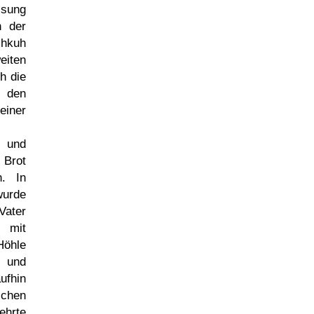
sung
n der
hkuh
eiten
h die
 den
iner
und
 Brot
. In
urde
ater
 mit
öhle
e und
ufhin
schen
ehrte