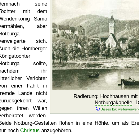
demnach seine
Tochter mit dem
Wenden
könig Samo
vermählen, aber
Notburga
verweigerte sich.
Auch die Homberger
Königstochter
Notburga sollte,
nachdem ihr
ritterlicher Verlobter
von einer Fahrt in
fremde Lande nicht
Radierung: Hochhausen mi
zurückgekehrt war,
Notburgakapelle
, 
gegen ihren Willen
verheiratet werden.
Beide Notburg-Gestalten flohen in eine Höhle, um als Ere
nur noch
Christus
anzugehören.