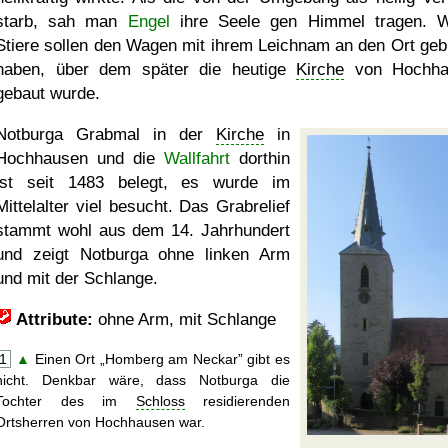
starb, sah man
Engel
ihre Seele gen Himmel tragen. 
Stiere sollen den Wagen mit ihrem Leichnam an den Ort geb
haben, über dem später die heutige
Kirche
von Hochha
gebaut wurde.
Notburga Grabmal in der
Kirche
in
Hochhausen und die
Wallfahrt
dorthin
ist seit 1483 belegt, es wurde im
Mittelalter viel besucht. Das Grabrelief
stammt wohl aus dem 14. Jahrhundert
und zeigt Notburga ohne linken Arm
und mit der Schlange.
Attribute:
ohne Arm, mit Schlange
1
▲
Einen Ort
Homberg am Neckar
gibt es
nicht. Denkbar wäre, dass Notburga die
Tochter des im
Schloss
residierenden
Ortsherren von Hochhausen war.