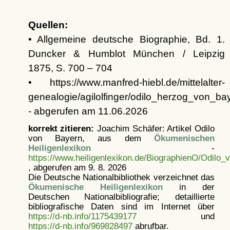
Quellen:
• Allgemeine deutsche Biographie, Bd. 1.
Duncker & Humblot München / Leipzig
1875, S. 700 – 704
• https://www.manfred-hiebl.de/mittelalter-
genealogie/agilolfinger/odilo_herzog_von_ba
- abgerufen am 11.06.2026
korrekt zitieren:
Joachim Schäfer: Artikel
Odilo
von Bayern, aus dem
Ökumenischen
Heiligenlexikon
-
https://www.heiligenlexikon.de/BiographienO/Odilo_
, abgerufen am 9. 8. 2026
Die Deutsche Nationalbibliothek verzeichnet das
Ökumenische Heiligenlexikon
in der
Deutschen Nationalbibliografie; detaillierte
bibliografische Daten sind im Internet über
https://d-nb.info/1175439177
und
https://d-nb.info/969828497
abrufbar.