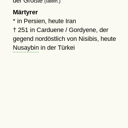
der Größte
(latein.)
Märtyrer
* in Persien, heute Iran
†
251
in Carduene / Gordyene, der
gegend nordöstlich von Nisibis, heute
Nusaybin
in der Türkei