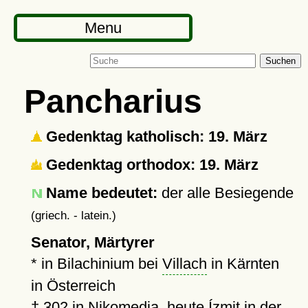
Menu
Suchen
Pancharius
Gedenktag katholisch: 19. März
Gedenktag orthodox: 19. März
Name bedeutet:
der alle Besiegende
(griech. - latein.)
Senator, Märtyrer
* in Bilachinium bei
Villach
in Kärnten
in Österreich
†
302
in
Nikomedia
, heute Ízmit in der