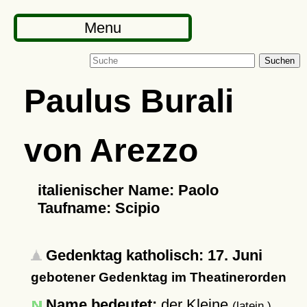
Menu
Suchen
Paulus Burali
von Arezzo
italienischer Name: Paolo
Taufname: Scipio
Gedenktag katholisch: 17. Juni
gebotener Gedenktag im Theatinerorden
Name bedeutet:
der Kleine
(latein.)