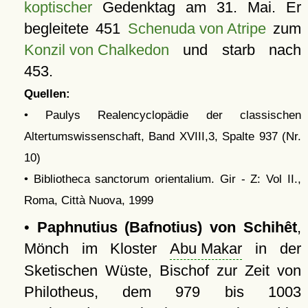
koptischer
Gedenktag am 31. Mai. Er
begleitete 451
Schenuda von Atripe
zum
Konzil von Chalkedon
und starb nach
453.
Quellen:
• Paulys Realencyclopädie der classischen
Altertumswissenschaft, Band XVIII,3, Spalte 937 (Nr.
10)
• Bibliotheca sanctorum orientalium. Gir - Z: Vol II.,
Roma, Città Nuova, 1999
•
Paphnutius (Bafnotius) von Schihêt
,
Mönch im Kloster
Abu Makar
in der
Sketischen Wüste, Bischof zur Zeit von
Philotheus, dem 979 bis 1003