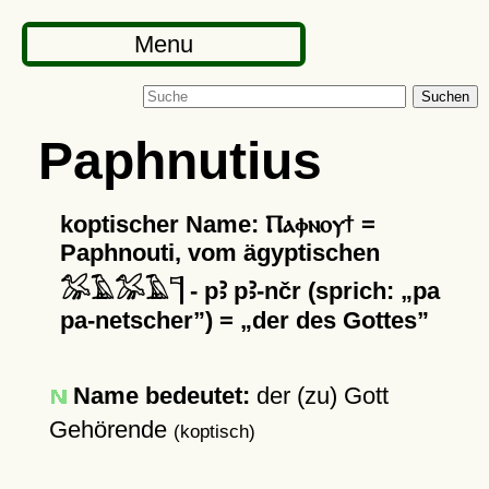
Menu
Suchen
Paphnutius
koptischer Name: Ⲡⲁⲫⲛⲟⲩϯ =
Paphnouti, vom ägyptischen
𓅮𓄿𓅮𓄿𓊹 - pꜢ pꜢ-nčr (sprich:
pa
pa-netscher
) =
der des Gottes
Name bedeutet:
der (zu) Gott
Gehörende
(koptisch)