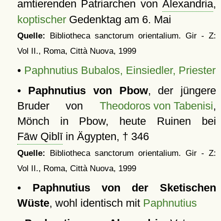
amtierenden Patriarchen von
Alexandria
,
koptischer
Gedenktag am 6. Mai
Quelle:
Bibliotheca sanctorum orientalium. Gir - Z:
Vol II., Roma, Città Nuova, 1999
•
Paphnutius Bubalos, Einsiedler, Priester
•
Paphnutius von Pbow
, der jüngere
Bruder von
Theodoros von Tabenisi
,
Mönch in Pbow, heute Ruinen bei
Fāw Qiblī
in Ägypten, † 346
Quelle:
Bibliotheca sanctorum orientalium. Gir - Z:
Vol II., Roma, Città Nuova, 1999
•
Paphnutius von der Sketischen
Wüste
, wohl identisch mit
Paphnutius