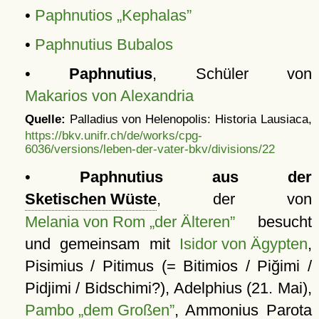
•
Paphnutios
Kephalas
•
Paphnutius Bubalos
•
Paphnutius
, Schüler von
Makarios von Alexandria
Quelle:
Palladius von Helenopolis: Historia Lausiaca,
https://bkv.unifr.ch/de/works/cpg-
6036/versions/leben-der-vater-bkv/divisions/22
•
Paphnutius aus der
Sketischen Wüste
, der von
Melania von Rom „der Älteren”
besucht
und gemeinsam mit
Isidor von Ägypten
,
Pisimius / Pitimus (= Bitimios / Piğimi /
Pidjimi / Bidschimi?), Adelphius (21. Mai),
Pambo „dem Großen”
, Ammonius Parota