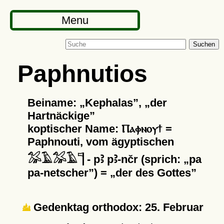
Menu
Suchen
Paphnutios
Beiname:
Kephalas
,
der
Hartnäckige
koptischer Name: Ⲡⲁⲫⲛⲟⲩϯ =
Paphnouti, vom ägyptischen
𓅮𓄿𓅮𓄿𓊹 - pꜢ pꜢ-nčr (sprich:
pa
pa-netscher
) =
der des Gottes
Gedenktag orthodox: 25. Februar