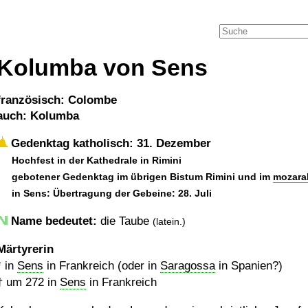
Kolumba von Sens
französisch: Colombe
auch: Kolumba
Gedenktag katholisch: 31. Dezember
Hochfest in der Kathedrale in Rimini
gebotener Gedenktag im übrigen Bistum Rimini und im
mozara
in Sens: Übertragung der Gebeine: 28. Juli
Name bedeutet:
die Taube
(latein.)
Märtyrerin
* in
Sens
in Frankreich (oder in
Saragossa
in Spanien?)
†
um 272
in
Sens
in Frankreich