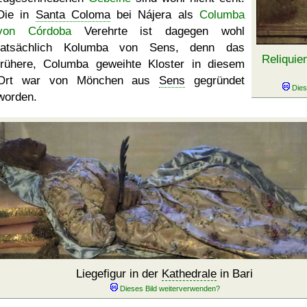
Die in
Santa Coloma
bei Nájera als
Columba
von Córdoba
Verehrte ist dagegen wohl
tatsächlich Kolumba von Sens, denn das
Reliquie
frühere, Columba geweihte Kloster in diesem
Ort war von Mönchen aus
Sens
gegründet
worden.
Liegefigur in der
Kathedrale
in Bari