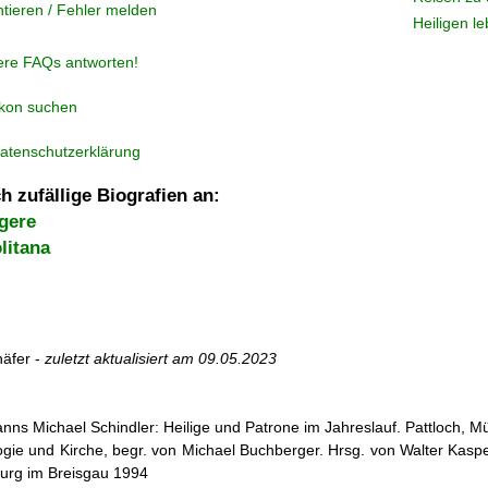
tieren / Fehler melden
Heiligen l
ere FAQs antworten!
ikon suchen
atenschutzerklärung
h zufällige Biografien an:
gere
litana
äfer -
zuletzt aktualisiert am
09.05.2023
nns Michael Schindler: Heilige und Patrone im Jahreslauf. Pattloch, 
ogie und Kirche, begr. von Michael Buchberger. Hrsg. von Walter Kasper,
burg im Breisgau 1994