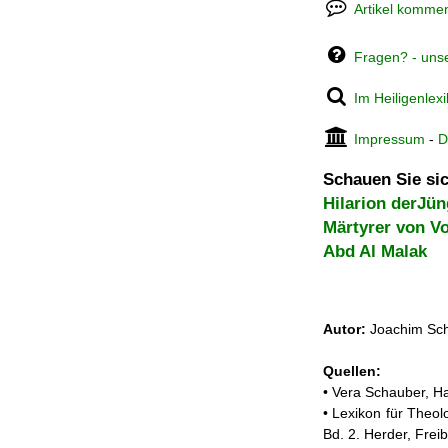
Artikel kommen
Fragen? - uns
Im Heiligenlex
Impressum
-
D
Schauen Sie sic
Hilarion derJün
Märtyrer von Vo
Abd Al Malak
Autor:
Joachim Sch
Quellen:
• Vera Schauber, Ha
• Lexikon für Theol
Bd. 2. Herder, Frei