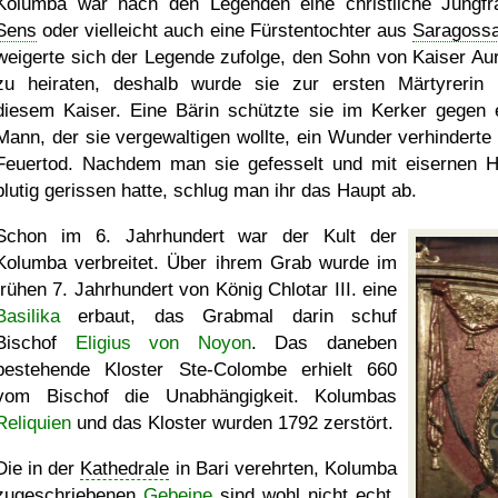
Kolumba war nach den Legenden eine christliche Jungfr
Sens
oder vielleicht auch eine Fürstentochter aus
Saragoss
weigerte sich der Legende zufolge, den Sohn von Kaiser Aur
zu heiraten, deshalb wurde sie zur ersten Märtyrerin 
diesem Kaiser. Eine Bärin schützte sie im Kerker gegen 
Mann, der sie vergewaltigen wollte, ein Wunder verhinderte 
Feuertod. Nachdem man sie gefesselt und mit eisernen 
blutig gerissen hatte, schlug man ihr das Haupt ab.
Schon im 6. Jahrhundert war der Kult der
Kolumba verbreitet. Über ihrem Grab wurde im
frühen 7. Jahrhundert von König Chlotar III. eine
Basilika
erbaut, das Grabmal darin schuf
Bischof
Eligius von Noyon
. Das daneben
bestehende Kloster Ste-Colombe erhielt 660
vom Bischof die Unabhängigkeit. Kolumbas
Reliquien
und das Kloster wurden 1792 zerstört.
Die in der
Kathedrale
in Bari verehrten, Kolumba
zugeschriebenen
Gebeine
sind wohl nicht echt.