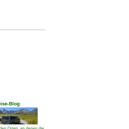
ise-Blog
:
den Orten, an denen die