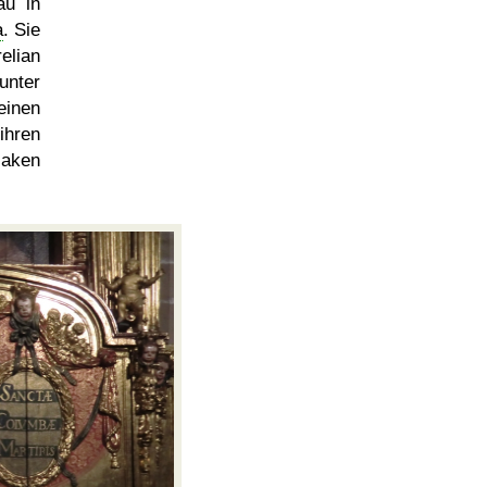
au in
a
. Sie
elian
unter
einen
ihren
Haken